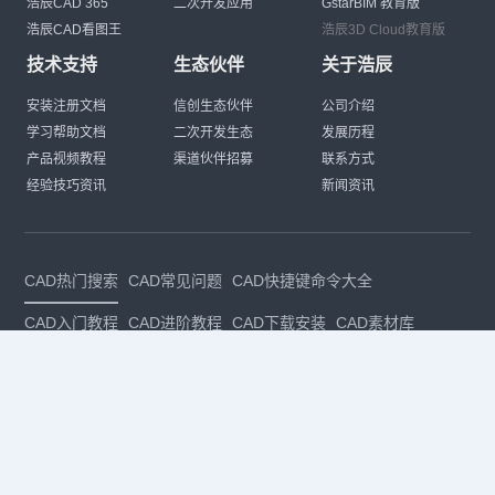
浩辰CAD 365
二次开发应用
GstarBIM 教育版
浩辰CAD看图王
浩辰3D Cloud教育版
技术支持
生态伙伴
关于浩辰
安装注册文档
信创生态伙伴
公司介绍
学习帮助文档
二次开发生态
发展历程
产品视频教程
渠道伙伴招募
联系方式
经验技巧资讯
新闻资讯
CAD热门搜索
CAD常见问题
CAD快捷键命令大全
CAD入门教程
CAD进阶教程
CAD下载安装
CAD素材库
CAD制图
CAD软件下载
CAD正版
免费CAD
下载CAD
国产
CAD
建筑CAD
CAD设计
CAD教程
CAD安装
CAD是什么
CAD制图软件
CAD制图初学入门
CAD下载安装
CAD图纸下载
CAD注册
CAD官网
CAD绘图
dwg
dwg格式
关注我们