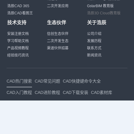
浩辰CAD 365
二次开发应用
GstarBIM 教育版
浩辰CAD看图王
浩辰3D Cloud教育版
技术支持
生态伙伴
关于浩辰
安装注册文档
信创生态伙伴
公司介绍
学习帮助文档
二次开发生态
发展历程
产品视频教程
渠道伙伴招募
联系方式
经验技巧资讯
新闻资讯
CAD热门搜索
CAD常见问题
CAD快捷键命令大全
CAD入门教程
CAD进阶教程
CAD下载安装
CAD素材库
CAD制图
CAD软件下载
CAD正版
免费CAD
下载CAD
国产
CAD
建筑CAD
CAD设计
CAD教程
CAD安装
CAD是什么
CAD制图软件
CAD制图初学入门
CAD下载安装
CAD图纸下载
CAD注册
CAD官网
CAD绘图
dwg
dwg格式